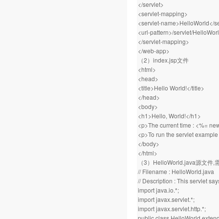
</servlet>
<servlet-mapping>
<servlet-name>HelloWorld</s
<url-pattern>/servlet/HelloWorl
</servlet-mapping>
</web-app>
（2）index.jsp文件
<html>
<head>
<title>Hello World!</title>
</head>
<body>
<h1>Hello, World!</h1>
<p>The current time : <%= new
<p>To run the servlet example 
</body>
</html>
（3）HelloWorld.java源文件
// Filename : HelloWorld.java
// Description : This servlet say
import java.io.*;
import javax.servlet.*;
import javax.servlet.http.*;
public class HelloWorld extend