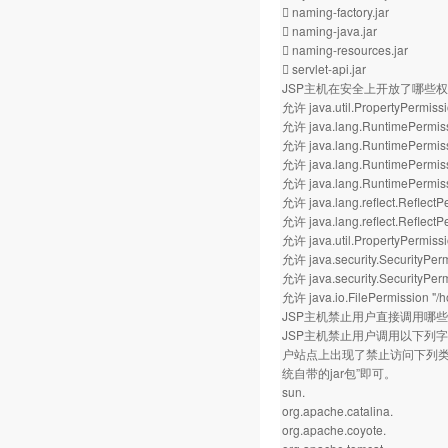
 naming-factory.jar
 naming-java.jar
 naming-resources.jar
 servlet-api.jar
JSP主机在安全上开放了哪些
允许 java.util.PropertyPermissi
允许 java.lang.RuntimePermiss
允许 java.lang.RuntimePermissi
允许 java.lang.RuntimePermiss
允许 java.lang.RuntimePermis
允许 java.lang.reflect.Reflect
允许 java.lang.reflect.ReflectPe
允许 java.util.PropertyPermissio
允许 java.security.SecurityPer
允许 java.security.SecurityPerm
允许 java.io.FilePermission "
JSP主机禁止用户直接调用哪
JSP主机禁止用户调用以下列字
户站点上出现了禁止访问下列类库的
统自带的jar包”即可。
sun.
org.apache.catalina.
org.apache.coyote.