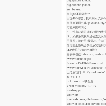
org.apache.tomcat.
org.apache.jasper.
sun.beans.
为何jsp不能运行？
出现404错误，找不到jsp文
为什么页面出现” java.security.Ac
可能原因有两点：
１、没有获得正确的权限的情
２、如果系统权限经检查无误后仍
的范围，请对照“我司JSP主
如无安全隐患会酌情放宽限制
JSP虚拟主机servlet示例.
样例中包括index.jsp、web.
/wwwroot/index.jsp
/wwwroot/WEB-INF/web.xml
/wwwroot/WEB-INF/classes/Hel
上传后访问
http://yourdomain/
程序如下：
（1）web.xml的配置
<?xml version="1.0" ?>
<web-app>
<servlet>
<servlet-name>HelloWorld</s
<servlet-class>HelloWorld</se