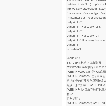
public void doGet ( HttpServl
throws ServletException, IOExc
response.setContentType("text/
PrintWriter out = response.getW
out.println("");
out.println("Hello, World!");
out.println("");
out.println("Hello, World !");
out.println("This is my first servl
out.println("");
}// end doGet
}
//code end
13、JSP主机站点目录说明：
/wwwroot目录存放所有网页文件
/WEB-INF/web.xml 
/WEB-INF/classes/ 这个目
站点的类的存放规则应该按照Java的
照以下形式部署： /WEB-INF/classe
/WEB-INF/lib/ 目录存放
释jsp。
特别提醒：
/WEB-INF/classes/