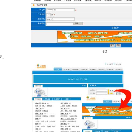
图
3
果。