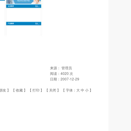
来源：
管理员
阅读：
4020
次
日期：
2007-12-29
朋友
】 【
收藏
】 【
打印
】 【
关闭
】 【 字体：
大
中
小
】