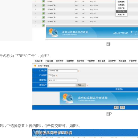
图
1
告名称为
“
776*80
广告
”
，如图
2
。
图
2
图片中选择您要上传的图片点击提交即可。如图
3
。