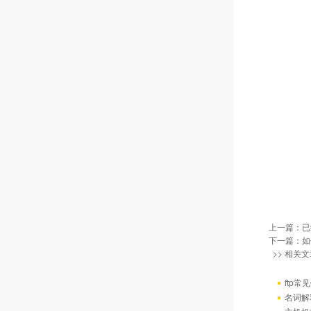
上一篇：已
下一篇：
如
>> 相关文
ftp
名词解