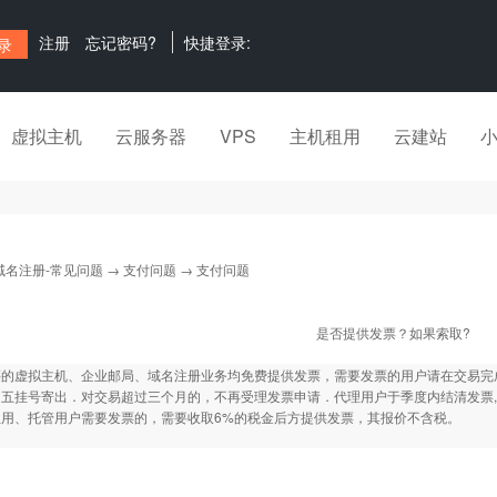
注册
忘记密码?
快捷登录:
虚拟主机
云服务器
VPS
主机租用
云建站
域名注册-常见问题
→
支付问题
→ 支付问题
是否提供发票？如果索取?
买的虚拟主机、企业邮局、域名注册业务均免费提供发票，需要发票的用户请在交易完
五挂号寄出．对交易超过三个月的，不再受理发票申请．代理用户于季度内结清发票,跨
租用、托管用户需要发票的，需要收取6%的税金后方提供发票，其报价不含税。