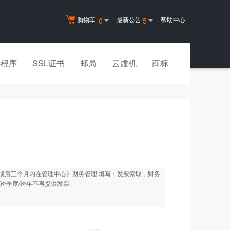
购物车
最新公告
帮助中心
0
5
小程序
SSL证书
邮局
云虚机
商标
成后三个月内在管理中心》财务管理 填写：发票索取，财务
季度/跨年不再提供发票.