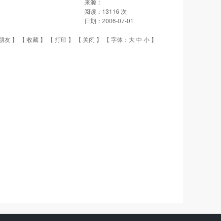
来源：
阅读：
13116
次
日期：
2006-07-01
朋友
】 【
收藏
】 【
打印
】 【
关闭
】 【 字体：
大
中
小
】