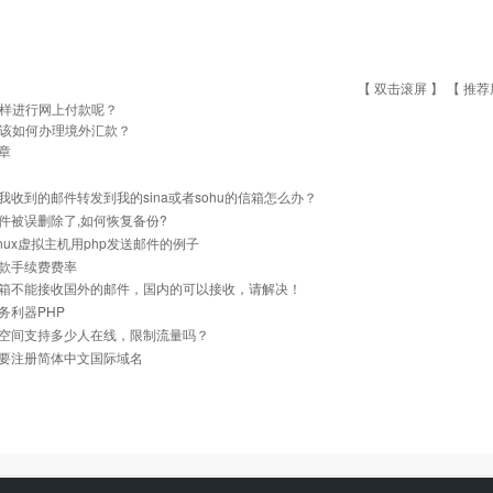
【 双击滚屏 】 【
推荐
样进行网上付款呢？
该如何办理境外汇款？
章
我收到的邮件转发到我的sina或者sohu的信箱怎么办？
件被误删除了,如何恢复备份?
inux虚拟主机用php发送邮件的例子
款手续费费率
箱不能接收国外的邮件，国内的可以接收，请解决！
务利器PHP
空间支持多少人在线，限制流量吗？
要注册简体中文国际域名